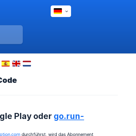
Code
gle Play oder
go.run-
otion.com
durchführst, wird das Abonnement