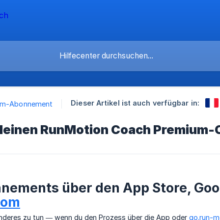
Dieser Artikel ist auch verfügbar in:
um-Abonnement
 deinen RunMotion Coach Premium-
nements über den App Store, Goo
com
onderes zu tun — wenn du den Prozess über die App oder
go.run-m