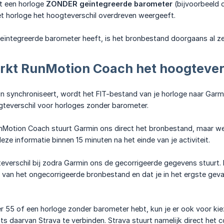
t een horloge
ZONDER geïntegreerde barometer
(bijvoorbeeld 
t horloge het hoogteverschil overdreven weergeeft.
geïntegreerde barometer heeft, is het bronbestand doorgaans al z
rkt RunMotion Coach het hoogtever
in synchroniseert, wordt het FIT-bestand van je horloge naar Gar
gteverschil voor horloges zonder barometer.
nMotion Coach stuurt Garmin ons direct het bronbestand, maar we 
eze informatie binnen 15 minuten na het einde van je activiteit.
verschil bij zodra Garmin ons de gecorrigeerde gegevens stuurt. 
 van het ongecorrigeerde bronbestand en dat je in het ergste gev
er 55 of een horloge zonder barometer hebt, kun je er ook voor ki
ats daarvan Strava te verbinden. Strava stuurt namelijk direct het c