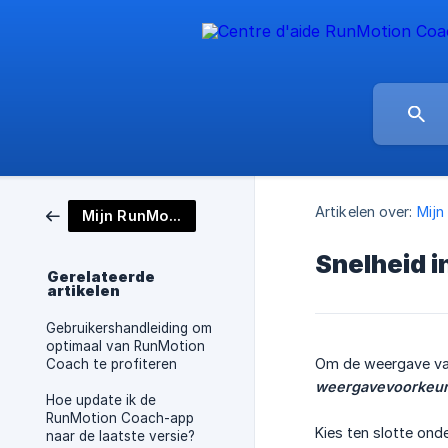
Artikelen over:
Mijn
Mijn RunMotion-account
Snelheid i
Gerelateerde
artikelen
Gebruikershandleiding om
optimaal van RunMotion
Om de weergave van
Coach te profiteren
weergavevoorkeu
Hoe update ik de
RunMotion Coach-app
Kies ten slotte ond
naar de laatste versie?