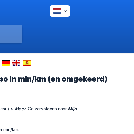
mpo in min/km (en omgekeerd)
menu) >
Meer
. Ga vervolgens naar
Mijn 
in min/km.