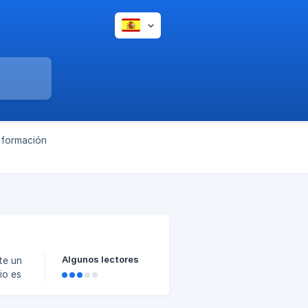
información
Algunos lectores
te un
io es
pués
 y que