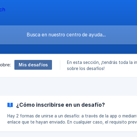
En esta sección, ¡tendrás toda la 
Mis desafíos
sobre:
sobre los desafíos!
¿Cómo inscribirse en un desafío?
Hay 2 formas de unirse a un desafío: a través de la app o median
enlace que te hayan enviado. En cualquier caso, el requisito prev
descargar la aplicación y completar la primera conversación des
de la instalación. Si eres principiante, solo te pedimos tu nombre