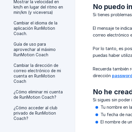
Mostrar la velocidad en
No puedo in
km/h en lugar del ritmo en
min/km (y viceversa)
Si tienes problemas
Cambiar el idioma de la
El mensaje te indic
aplicación RunMotion
Coach.
correo electrónico 
Guía de uso para
Por lo tanto, es po
aprovechar al máximo
RunMotion Coach
puedas haber utiliz
Cambiar la dirección de
Recuerda también re
correo electrónico de mi
dirección
passwor
cuenta en RunMotion
Coach
No he cread
¿Cómo eliminar mi cuenta
de RunMotion Coach?
Si sigues sin poder 
Tu nombre en la
¿Cómo acceder al club
privado de RunMotion
Tu fecha de nac
Coach?
El nombre de u